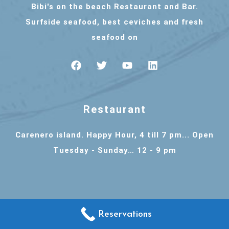
Bibi's on the beach Restaurant and Bar.
Surfside seafood, best ceviches and fresh
seafood on
Restaurant
Carenero island. Happy Hour, 4 till 7 pm... Open
Tuesday - Sunday… 12 - 9 pm
Reservations
Bibis on the Beach 2024